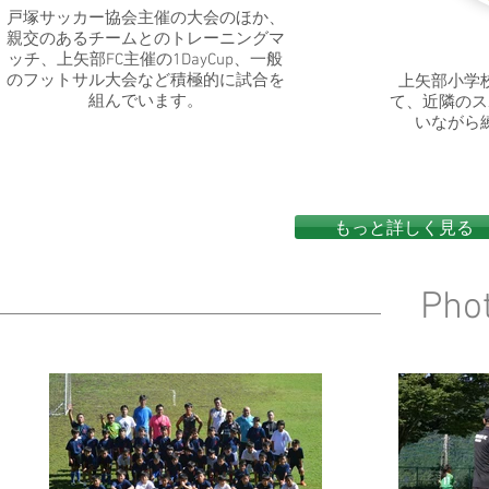
​戸塚サッカー協会主催の大会のほか、
親交のあるチームとのトレーニングマ
ッチ、上矢部FC主催の1DayCup、一般
のフットサル大会など積極的に試合を
上矢部小学
組んでいます。
て、近隣のス
いながら
もっと詳しく見る
Phot