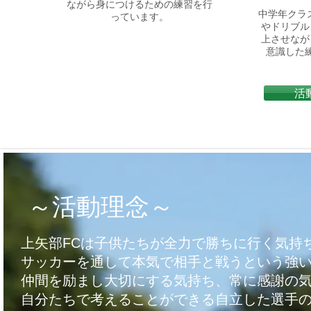
ながら身につけるための練習を行
中学年クラス
っています。
やドリブル
上させなが
意識した
活
～活動理念～
上矢部FCは子供たちが全力で勝ちに行く気持
サッカーを通して本気で相手と戦うという強
仲間を励まし大切にする気持ち、
常に感謝の
自分たちで考えることができる
​自立した選手