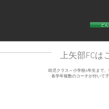
どん
上矢部FCは
幼児クラス～小学校6年生まで
各学年複数のコーチが付いて